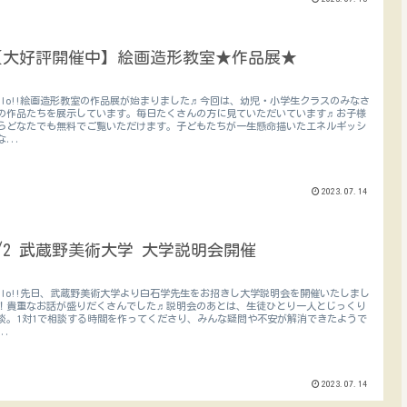
【大好評開催中】絵画造形教室★作品展★
ello!!絵画造形教室の作品展が始まりました♬今回は、幼児・小学生クラスのみなさ
の作品たちを展示しています。毎日たくさんの方に見ていただいています♬お子様
らどなたでも無料でご覧いただけます。子どもたちが一生懸命描いたエネルギッシ
な...
2023.07.14
8/2 武蔵野美術大学 大学説明会開催
ello!!先日、武蔵野美術大学より白石学先生をお招きし大学説明会を開催いたしまし
！貴重なお話が盛りだくさんでした♬説明会のあとは、生徒ひとり一人とじっくり
談。1対1で相談する時間を作ってくださり、みんな疑問や不安が解消できたようで
..
2023.07.14