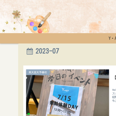
Y・
2023-07
美大芸大予備校
H
ス
経
も