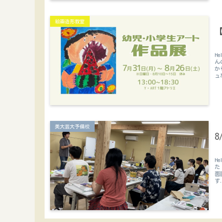
絵画造形教室
H
ん
か
ュ
美大芸大予備校
H
た
面
す.