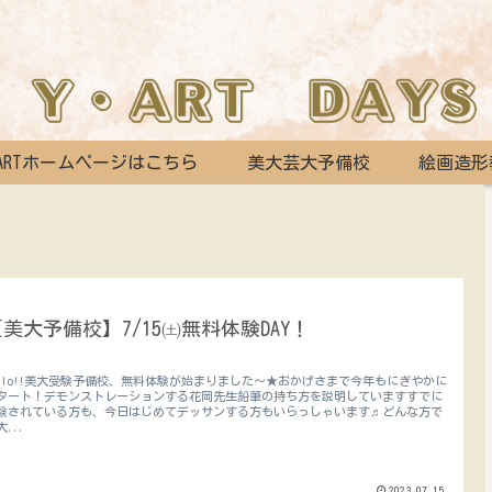
ARTホームページはこちら
美大芸大予備校
絵画造形
【美大予備校】7/15㈯無料体験DAY！
ello!!美大受験予備校、無料体験が始まりました～★おかげさまで今年もにぎやかに
タート！デモンストレーションする花岡先生鉛筆の持ち方を説明していますすでに
験されている方も、今日はじめてデッサンする方もいらっしゃいます♬どんな方で
大...
2023.07.15