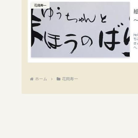
花岡寿一
H
ち
さ
へ.
ホーム
花岡寿一