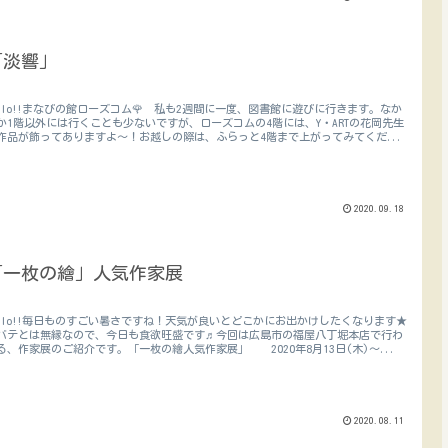
「淡響」
ello!!まなびの館ローズコム🌹 私も2週間に一度、図書館に遊びに行きます。なか
か1階以外には行くことも少ないですが、ローズコムの4階には、Y・ARTの花岡先生
作品が飾ってありますよ～！お越しの際は、ふらっと4階まで上がってみてくだ...
2020.09.18
「一枚の繪」人気作家展
ello!!毎日ものすごい暑さですね！天気が良いとどこかにお出かけしたくなります★
バテとは無縁なので、今日も食欲旺盛です♬今回は広島市の福屋八丁堀本店で行わ
る、作家展のご紹介です。「一枚の繪人気作家展」 2020年8月13日(木)～...
2020.08.11