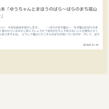
絵本「ゆうちゃんとまほうのばら～ばらのまち福山
～」
ello!! 今日は絵本を紹介します。 ゛～ばらのまち福山～“なぜ福山がばらのま
と言われているのかご存じでしょうか？地元だからこそ知らないことが意外とたく
んありますよね。 どうして福山にたくさんのばらが咲いているのか…そして、ばら
..
2020.07.05