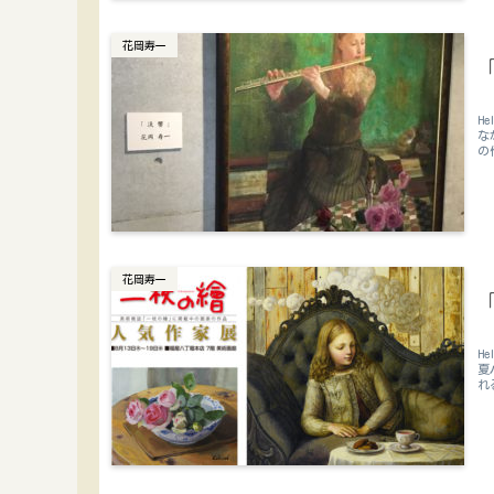
花岡寿一
H
な
の
花岡寿一
H
夏
れ