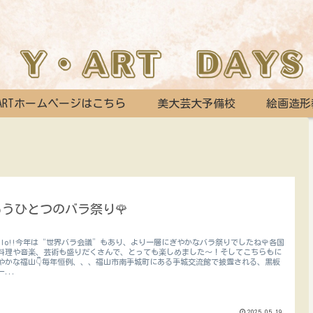
ARTホームページはこちら
美大芸大予備校
絵画造形
もうひとつのバラ祭り🌹
ello!!今年は“世界バラ会議”もあり、より一層にぎやかなバラ祭りでしたね🌹各国
料理や音楽、芸術も盛りだくさんで、とっても楽しめました～！そしてこちらもに
やかな福山👇毎年恒例、、、福山市南手城町にある手城交流館で披露される、黒板
ー...
2025.05.19