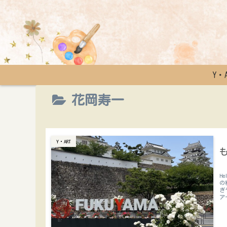
Y・
花岡寿一
Y・ART
H
の
ぎ
ア