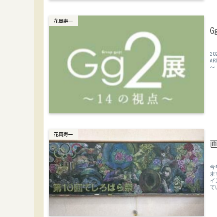
花岡寿一
2
A
～
花岡寿一
画
今
ま
イ
て