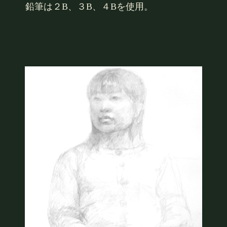
鉛筆は２B、３B、４Bを使用。